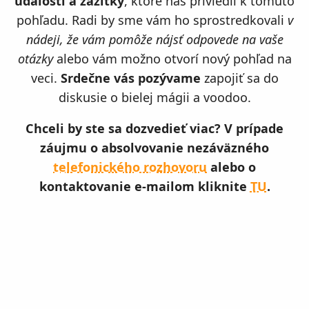
udalosti a zážitky
, ktoré nás priviedli k tomuto
pohľadu. Radi by sme vám ho sprostredkovali
v
nádeji, že vám pomôže nájsť odpovede na vaše
otázky
alebo vám možno otvorí nový pohľad na
veci.
Srdečne vás pozývame
zapojiť sa do
diskusie o bielej mágii a voodoo.
Chceli by ste sa dozvedieť viac? V prípade
záujmu o absolvovanie nezáväzného
telefonického rozhovoru
alebo o
kontaktovanie e-mailom kliknite
TU
.