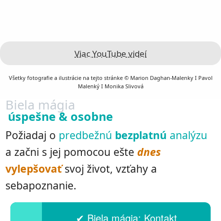
Viac YouTube videí
Všetky fotografie a ilustrácie na tejto stránke © Marion Daghan-Malenky I Pavol
Malenký I Monika Slivová
Biela mágia
úspešne & osobne
Požiadaj o
predbežnú
bezplatnú
analýzu
a začni s jej pomocou ešte
dnes
vylepšovať
svoj život, vzťahy a
sebapoznanie.
✔︎ Biela mágia: Kontakt