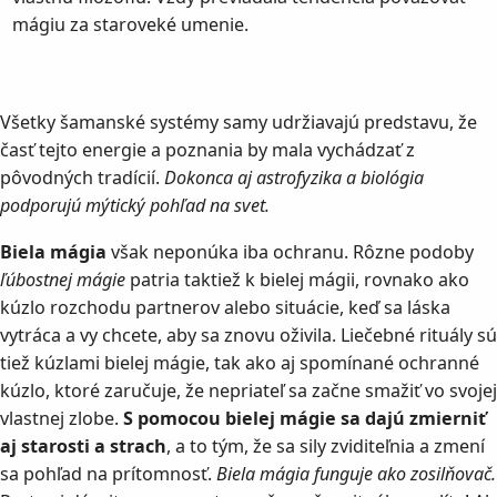
mágiu za staroveké umenie.
Všetky šamanské systémy samy udržiavajú predstavu, že
časť tejto energie a poznania by mala vychádzať z
pôvodných tradícií.
Dokonca aj astrofyzika a biológia
podporujú mýtický pohľad na svet.
Biela mágia
však neponúka iba ochranu. Rôzne podoby
ľúbostnej mágie
patria taktiež k bielej mágii, rovnako ako
kúzlo rozchodu partnerov alebo situácie, keď sa láska
vytráca a vy chcete, aby sa znovu oživila. Liečebné rituály sú
tiež kúzlami bielej mágie, tak ako aj spomínané ochranné
kúzlo, ktoré zaručuje, že nepriateľ sa začne smažiť vo svojej
vlastnej zlobe.
S pomocou bielej mágie sa dajú zmierniť
aj starosti a strach
, a to tým, že sa sily zviditeľnia a zmení
sa pohľad na prítomnosť.
Biela mágia funguje ako zosilňovač.