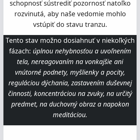
schopnosť sústrediť pozornosť natoľko
VEŠTENIE A BIBLIA
rozvinutá, aby naše vedomie mohlo
TAROT
vstúpiť do stavu tranzu.
RUNY
Tento stav možno dosiahnuť v niekoľkých
I-ŤING
fázach:
úplnou nehybnosťou a uvoľnením
tela, nereagovaním na vonkajšie ani
Navigácia - Rituály & Obrady
vnútorné podnety, myšlienky a pocity,
RITUÁLY & OBRADY
reguláciou dýchania, zastavením duševnej
BLOG: INŠPIRATÍVNE PRÍBEHY
činnosti, koncentráciou na zvuky, na určitý
predmet, na duchovný obraz a napokon
BLOG: INŠPIRATÍVNE PRÍBEHY
meditáciou.
ŠAMANIZMUS A MÁGIA
ATLANTÍDA