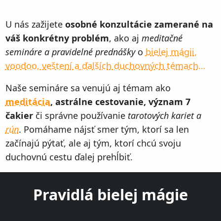
U nás zažijete
osobné konzultácie zamerané na
váš konkrétny problém
, ako aj
meditačné
semináre a pravidelné prednášky
o
bielej mágii,
voodoo, veštení a ďalších duchovných témach…
Naše semináre sa venujú aj témam ako
meditácia
, astrálne cestovanie, význam 7
čakier
či správne používanie
tarotových kariet a
rún
. Pomáhame nájsť smer tým, ktorí sa len
začínajú pýtať, ale aj tým, ktorí chcú svoju
duchovnú cestu ďalej prehĺbiť.
Pravidlá bielej mágie