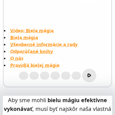
vyjadriť svoje názory.
Nebudeme sa
DUCHOVNÉ FILMY
snažiť nanútiť vám náš pohľad na vec
,
ODPORÚČANÁ MEDITAČNÁ HUDBA
ani vás prehovárať.
ODPORÚČANÉ AUDIOKNIŽKY
Video: Biela mágia
RADY NA LIEČENIE CHRBTICE
Biela mágia
RADY NA LIEČENIE CHRBTICE
Všeobecné informácie a rady
Odporúčané knihy
PÄŤ TIBEŤANOV
O nás
HORMONÁLNA JOGA
Pravidlá bielej mágie
Rumble Biela
Mobil Monika Slivová
E-Mail
Facebook Biela mágia a meditácia
SoundCloud Pavol Malenký
YouTube
TikTok Pavol Malen
Navigácia - Orákulum
VEŠTENIE
Aby sme mohli
bielu mágiu efektívne
VEŠTENIE
vykonávať
, musí byť najskôr naša vlastná
VEŠTENIE A JASNOVIDECTVO