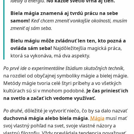
ideály a energiu
.
No každé svetlo vrhá aj tieň.
Biela mágia znamená aj tvrdú prácu na sebe
samom!
Keď chcem zmeniť vonkajšie okolnosti, musím
zmeniť aj sám seba.
Bielu mágiu môže zvládnuť len ten, kto pozná a
ovláda sám seba!
Najdôležitejšia magická práca,
ktorá sa vykonáva, má dva aspekty.
Po prvé ide o experimentálne štúdium skutočných techník
,
na rozdiel od obyčajnej symboliky mágie a bielej mágie.
Metódy mágie tvoria celé štyri príbehy a vo všetkých
kultúrach sú si v mnohom podobné.
Je čas priniesť ich
na svetlo a začať ich vedome využívať.
Po druhé
, dôležité je vytvoriť niečo, čo by sa dalo nazvať
duchovná mágia alebo biela mágia
.
Mágia
musí mať
svoj vlastný pohľad na svet, svoje vlastné názory a
vlastnú filozofiu. Vždy prevládala tendencia považovať