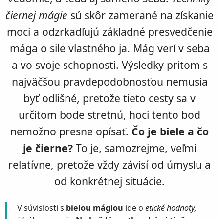
čiernej mágie
sú skôr zamerané na získanie
moci a odzrkadľujú základné presvedčenie
mága o sile vlastného ja. Mág verí v seba
a vo svoje schopnosti. Výsledky pritom s
najväčšou pravdepodobnosťou nemusia
byť odlišné, pretože tieto cesty sa v
určitom bode stretnú, hoci tento bod
nemožno presne opísať.
Čo je biele a čo
je čierne?
To je, samozrejme, veľmi
relatívne, pretože vždy závisí od úmyslu a
od konkrétnej situácie.
V súvislosti s
bielou mágiou
ide o
etické hodnoty,