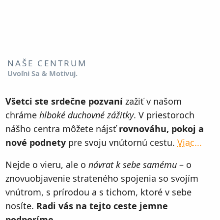
NAŠE CENTRUM
Uvoľni Sa & Motivuj.
Všetci ste srdečne pozvaní
zažiť v našom
chráme
hlboké duchovné zážitky
. V priestoroch
nášho centra môžete nájsť
rovnováhu, pokoj a
nové podnety
pre svoju vnútornú cestu.
Viac...
Nejde o vieru, ale o
návrat k sebe samému
– o
znovuobjavenie strateného spojenia so svojím
vnútrom, s prírodou a s tichom, ktoré v sebe
nosíte.
Radi vás na tejto ceste jemne
podporíme.