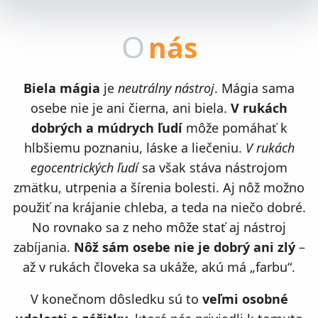
O
nás
Biela mágia
je
neutrálny nástroj
. Mágia sama
osebe nie je ani čierna, ani biela.
V rukách
dobrých a múdrych ľudí
môže pomáhať k
hlbšiemu poznaniu, láske a liečeniu.
V rukách
egocentrických ľudí
sa však stáva nástrojom
zmätku, utrpenia a šírenia bolesti. Aj nôž možno
použiť na krájanie chleba, a teda na niečo dobré.
No rovnako sa z neho môže stať aj nástroj
zabíjania.
Nôž sám osebe nie je dobrý ani zlý
–
až v rukách človeka sa ukáže, akú má „farbu“.
V konečnom dôsledku sú to
veľmi osobné