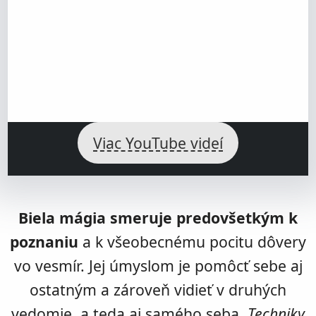
✔︎ Kontakt: Biela mágia
Viac YouTube videí
predbežnú
bezplatnú
analýzu
dnes
Biela mágia smeruje predovšetkým k
vylepšovať
poznaniu
a k všeobecnému pocitu dôvery
Kontakt ⇨
vo vesmír. Jej úmyslom je pomôcť sebe aj
ostatným a zároveň vidieť v druhých
vedomie, a teda aj samého seba.
Techniky