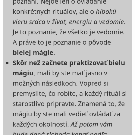
poznaní. Nejde len o ovládanie
konkrétnych rituálov, ale o
hlbokú
vieru srdca v život, energiu a vedomie
.
Je to poznanie, že všetko je vedomie.
A práve to je poznanie o pôvode
bielej mágie
.
Skôr než začnete praktizovať bielu
mágiu
, mali by ste mať jasno v
možných následkoch. Vopred si
premyslite, čo robíte, a každý rituál si
starostlivo pripravte. Znamená to, že
mágiu by ste mali vedieť ovládať za
každých okolností.
Až potom vám
bude daná sloboda konať podľa