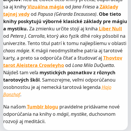
sa aj knihy
Vizuálna mágia
od
Jana Friesa
a
Základy
tajnej vedy
od
Papusa (Gérarda Encaussea)
.
Obe tieto
knihy poskytujú výborné klasické základy pre mágiu
a mystiku.
Za zmienku určite stojí aj kniha
Liber Null
od
Petera J. Carrolla
, ktorý ako fyzik dlhé roky pôsobil na
univerzite. Tento titul patrí k tomu najlepšiemu v oblasti
chaos mágie
. K mágii neodmysliteľne patria aj tarotové
karty, a preto sa odporúča čítať a študovať aj
Thovtov
tarot Aleistera Crowleyho
od
Lona Mila DuQuetta
.
Nájdeš tam veľa
mystických poznatkov z rôznych
tarotových škôl
. Samozrejme, veľmi odporúčanou
osobnosťou je aj nemecká tarotová legenda
Hajo
Banzhaf
.
Na našom
Tumblr blogu
pravidelne pridávame nové
odporúčania na knihy o
mágii
,
mystike
, duchovnom
rozvoji aj meditácii.