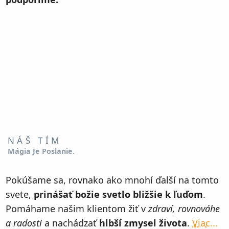
NÁŠ TÍM
Mágia Je Poslanie.
Pokúšame sa, rovnako ako mnohí ďalší na tomto
svete,
prinášať božie svetlo bližšie k ľuďom
.
Pomáhame našim klientom žiť v
zdraví, rovnováhe
a radosti
a nachádzať
hlbší zmysel života
.
Viac...