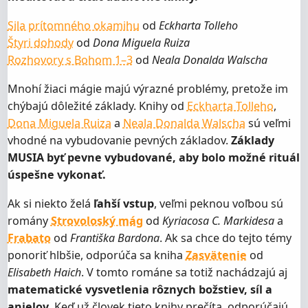
Sila prítomného okamihu
od
Eckharta Tolleho
Štyri dohody
od
Dona Miguela Ruiza
Rozhovory s Bohom 1–3
od
Neala Donalda Walscha
Mnohí žiaci mágie majú výrazné problémy, pretože im
chýbajú dôležité základy. Knihy od
Eckharta Tolleho
,
Dona Miguela Ruiza
a
Neala Donalda Walscha
sú veľmi
vhodné na vybudovanie pevných základov.
Základy
MUSIA byť pevne vybudované, aby bolo možné rituál
úspešne vykonať.
Ak si niekto želá
ľahší vstup
, veľmi peknou voľbou sú
romány
Strovoloský mág
od
Kyriacosa C. Markidesa
a
Frabato
od
Františka Bardona
. Ak sa chce do tejto témy
ponoriť hlbšie, odporúča sa kniha
Zasvätenie
od
Elisabeth Haich
. V tomto románe sa totiž nachádzajú aj
matematické vysvetlenia rôznych božstiev, síl a
anjelov
. Keď už človek tieto knihy prečíta, odporúčajú