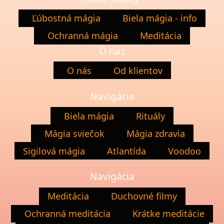
Ľúbostná mágia
Biela mágia - info
Ochranná mágia
Meditácia
O nás
O nás
Od klientov
Navigácia
Biela mágia
Rituály
Mágia sviečok
Mágia zdravia
Sigilová mágia
Atlantída
Voodoo
Navigácia
Meditácia
Duchovné filmy
Ochranná meditácia
Krátke meditácie