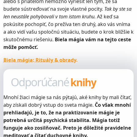
alebo s priateľom nemožno vyriešiť len tým, že sa
budete sústreďovať na svoje vlastné pocity.
Tak by ste sa
len neustále pohybovali v tom istom kruhu.
Až keď sa
pokúsite pochopiť, čo prežíva ten druhý, ako vás vníma
a ako vidí vašu spoločnú situáciu, budete o krok bližšie k
skutočnému riešeniu.
Biela mágia vám na tejto ceste
môže pomôcť.
Biela mágia: Rituály & obrady.
Odporúčané
knihy
Mnohí žiaci mágie sa nás pýtajú, aké knihy by mali čítať,
aby získali dobrý vstup do sveta mágie.
Čo však mnohí
prehliadajú, je to, že na praktizovanie mágie je
potrebná určitá psychická stabilita. Mágia totiž
funguje ako zosilňovač. Preto je dôležité pravidelne
meditovať a čítať duchovné knihy.