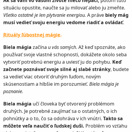
Ak sa vám vo vašom živote niečo nepáči,
potom túto
situáciu opustite, naučte sa ju milovať alebo ju zmeňte.
Všetko ostatné je len plytvanie energiou.
A práve
biely mág
musí vedieť svoju energiu vedome riadiť a ovládať
.
Rituály ľúbostnej mágie.
Biela mágia
začína
u vás samých
. Až keď spoznáte, ako
používať svoje vlastné schopnosti, dokážete okolo seba
vytvoriť potrebnú energiu a uviesť ju do pohybu.
Keď
začnete poznávať svoje silné aj slabé stránky
, budete
sa vedieť viac otvoriť druhým ľuďom, novým
skúsenostiam a hlbšie im porozumieť.
Biela mágia je
poznanie.
Biela mágia
učí človeka byť otvorený problémom
druhých. Je potrebné zaujímať sa o ostatných, o ich
pohnútky a o to, čo sa odohráva v ich vnútri.
Takto sa
môžete veľa naučiť o ľudskej duši.
Problém vo vzťahu