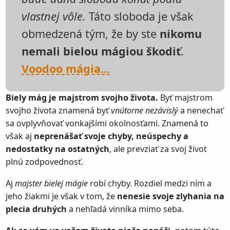
vlastnej vôle.
Táto sloboda je však
obmedzená tým, že by ste
nikomu
nemali bielou mágiou škodiť
.
Voodoo mágia…
Biely mág je majstrom svojho života.
Byť majstrom
svojho života znamená byť
vnútorne nezávislý
a nenechať
sa ovplyvňovať vonkajšími okolnosťami. Znamená to
však aj
neprenášať svoje chyby, neúspechy a
nedostatky na ostatných
, ale prevziať za svoj život
plnú zodpovednosť.
Aj
majster bielej mágie
robí chyby. Rozdiel medzi ním a
jeho žiakmi je však v tom, že
nenesie svoje zlyhania na
plecia druhých
a nehľadá vinníka mimo seba.