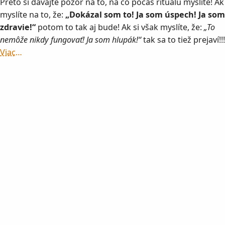
Preto si dávajte pozor na to, na čo počas rituálu myslíte! Ak
myslíte na to, že:
„Dokázal som to! Ja som úspech! Ja som
zdravie!“
potom to tak aj bude! Ak si však myslíte, že:
„To
nemôže nikdy fungovať! Ja som hlupák!“
tak sa to tiež prejaví!!!
Viac…