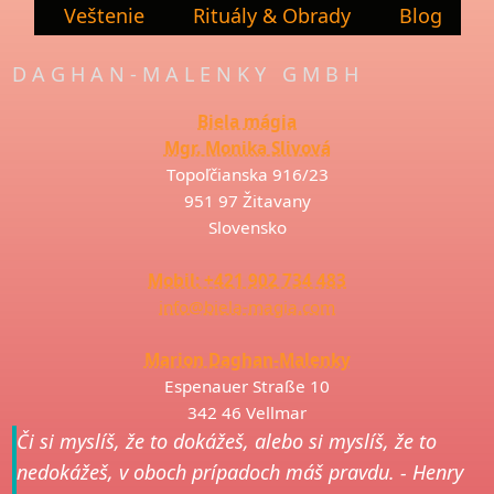
Veštenie
Rituály & Obrady
Blog
DAGHAN-MALENKY GMBH
Biela mágia
Mgr. Monika Slivová
Topoľčianska 916/23
951 97 Žitavany
Slovensko
Mobil: +421 902 734 483
info@biela-magia.com
Marion Daghan-Malenky
Espenauer Straße 10
342 46 Vellmar
Či si myslíš, že to dokážeš, alebo si myslíš, že to
nedokážeš, v oboch prípadoch máš pravdu. - Henry